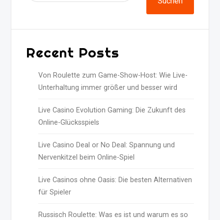
Suchen
Recent Posts
Von Roulette zum Game-Show-Host: Wie Live-
Unterhaltung immer größer und besser wird
Live Casino Evolution Gaming: Die Zukunft des
Online-Glücksspiels
Live Casino Deal or No Deal: Spannung und
Nervenkitzel beim Online-Spiel
Live Casinos ohne Oasis: Die besten Alternativen
für Spieler
Russisch Roulette: Was es ist und warum es so