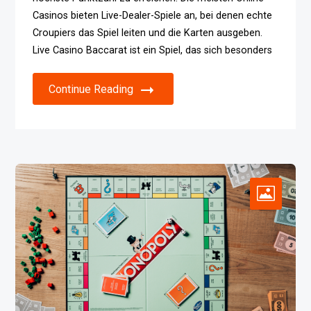
Casinos bieten Live-Dealer-Spiele an, bei denen echte
Croupiers das Spiel leiten und die Karten ausgeben.
Live Casino Baccarat ist ein Spiel, das sich besonders
Continue Reading