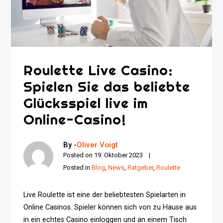
Roulette Live Casino:
Spielen Sie das beliebte
Glücksspiel live im
Online-Casino!
By -
Oliver Voigt
Posted on
19. Oktober 2023
Posted in
Blog
,
News
,
Ratgeber
,
Roulette
Live Roulette ist eine der beliebtesten Spielarten in
Online Casinos. Spieler können sich von zu Hause aus
in ein echtes Casino einloggen und an einem Tisch