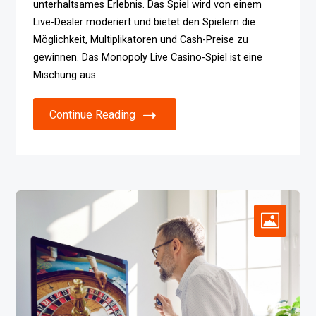
unterhaltsames Erlebnis. Das Spiel wird von einem
Live-Dealer moderiert und bietet den Spielern die
Möglichkeit, Multiplikatoren und Cash-Preise zu
gewinnen. Das Monopoly Live Casino-Spiel ist eine
Mischung aus
Continue Reading