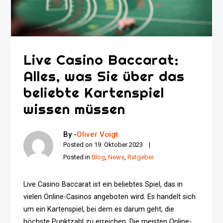
Live Casino Baccarat:
Alles, was Sie über das
beliebte Kartenspiel
wissen müssen
By -
Oliver Voigt
Posted on
19. Oktober 2023
Posted in
Blog
,
News
,
Ratgeber
Live Casino Baccarat ist ein beliebtes Spiel, das in
vielen Online-Casinos angeboten wird. Es handelt sich
um ein Kartenspiel, bei dem es darum geht, die
höchste Punktzahl zu erreichen. Die meisten Online-