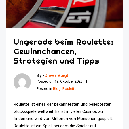
Ungerade beim Roulette:
Gewinnchancen,
Strategien und Tipps
By -
Oliver Voigt
Posted on
19. Oktober 2023
Posted in
Blog
,
Roulette
Roulette ist eines der bekanntesten und beliebtesten
Glücksspiele weltweit. Es ist in vielen Casinos zu
finden und wird von Millionen von Menschen gespielt.
Roulette ist ein Spiel, bei dem die Spieler auf