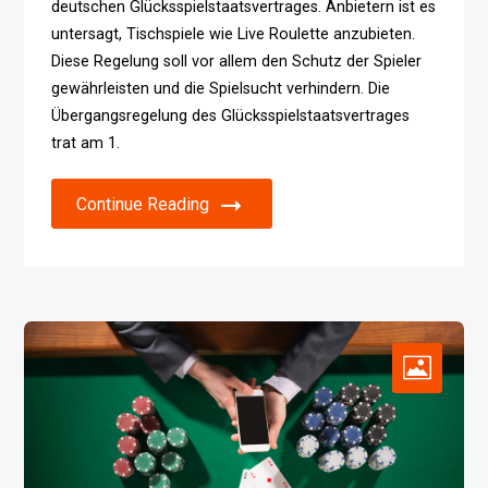
deutschen Glücksspielstaatsvertrages. Anbietern ist es
untersagt, Tischspiele wie Live Roulette anzubieten.
Diese Regelung soll vor allem den Schutz der Spieler
gewährleisten und die Spielsucht verhindern. Die
Übergangsregelung des Glücksspielstaatsvertrages
trat am 1.
Continue Reading